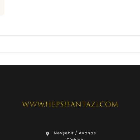
Nevşehir / Avanos
location_on
Türkiye