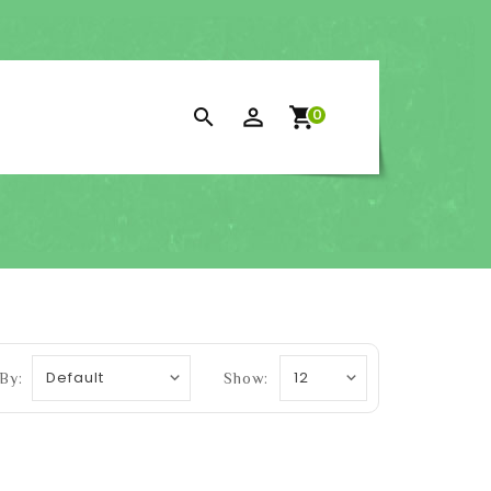
shopping_cart
search
0
By:
Show: